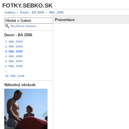
FOTKY.SEBKO.SK
Gallery
Devin - BA 2006
IMG_2095
Prezentace
Rozšířené hledání
Devin - BA 2006
1. IMG_2093
2. IMG_2094
3. IMG_2095
4. IMG_2096
5. IMG_2097
6. IMG_2098
...
56. IMG_2148
Náhodný obrázek