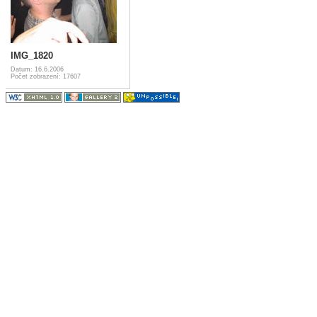
IMG_1820
Datum: 16.6.2006
Počet zobrazení: 17607