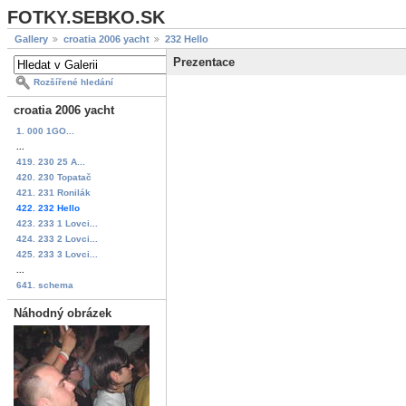
FOTKY.SEBKO.SK
Gallery
croatia 2006 yacht
232 Hello
Prezentace
Rozšířené hledání
croatia 2006 yacht
1. 000 1GO...
...
419. 230 25 A...
420. 230 Topatač
421. 231 Ronilák
422. 232 Hello
423. 233 1 Lovci...
424. 233 2 Lovci...
425. 233 3 Lovci...
...
641. schema
Náhodný obrázek