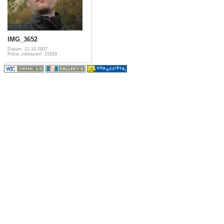
IMG_3652
Datum: 21.10.2007
Počet zobrazení: 15919