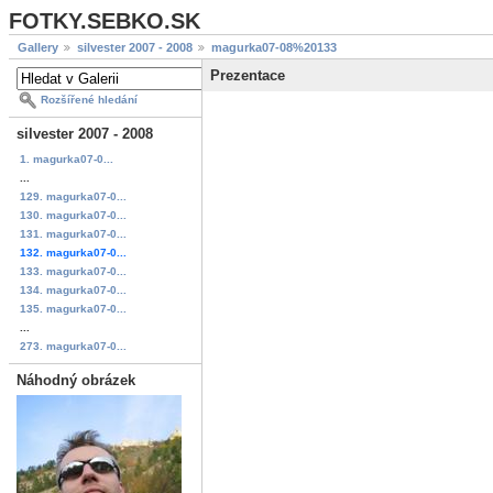
FOTKY.SEBKO.SK
Gallery
silvester 2007 - 2008
magurka07-08%20133
Prezentace
Rozšířené hledání
silvester 2007 - 2008
1. magurka07-0...
...
129. magurka07-0...
130. magurka07-0...
131. magurka07-0...
132. magurka07-0...
133. magurka07-0...
134. magurka07-0...
135. magurka07-0...
...
273. magurka07-0...
Náhodný obrázek