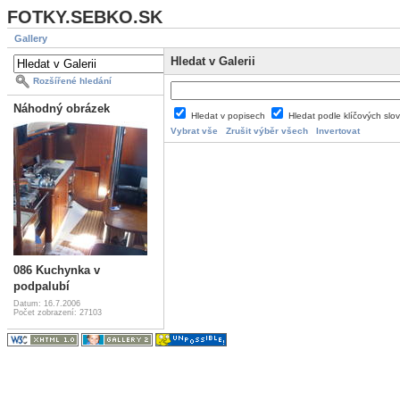
FOTKY.SEBKO.SK
Gallery
Hledat v Galerii
Rozšířené hledání
Náhodný obrázek
Hledat v popisech
Hledat podle klíčových slo
Vybrat vše
Zrušit výběr všech
Invertovat
086 Kuchynka v
podpalubí
Datum: 16.7.2006
Počet zobrazení: 27103