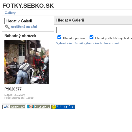
FOTKY.SEBKO.SK
Gallery
Hledat v Galerii
Rozšířené hledání
Náhodný obrázek
Hledat v popisech
Hledat podle klíčových slo
Vybrat vše
Zrušit výběr všech
Invertovat
P9020377
Datum: 2.9.2007
Počet zobrazení: 13585