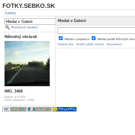
FOTKY.SEBKO.SK
Gallery
Hledat v Galerii
Rozšířené hledání
Náhodný obrázek
Hledat v popisech
Hledat podle klíčových slo
Vybrat vše
Zrušit výběr všech
Invertovat
IMG_3468
Datum: 4.8.2007
Počet zobrazení: 17445