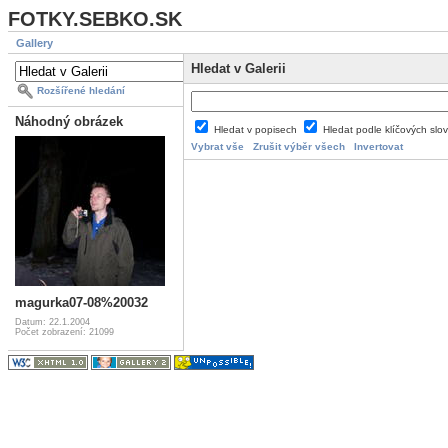
FOTKY.SEBKO.SK
Gallery
Hledat v Galerii
Rozšířené hledání
Náhodný obrázek
Hledat v popisech
Hledat podle klíčových slo
Vybrat vše
Zrušit výběr všech
Invertovat
magurka07-08%20032
Datum: 22.1.2004
Počet zobrazení: 21099