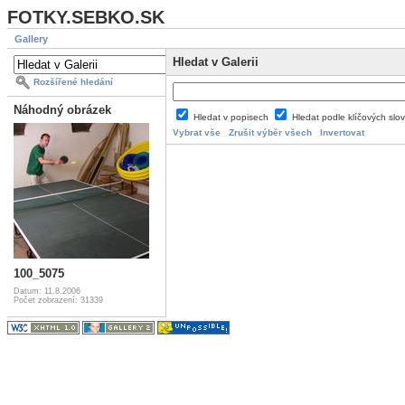
FOTKY.SEBKO.SK
Gallery
Hledat v Galerii
Rozšířené hledání
Náhodný obrázek
Hledat v popisech
Hledat podle klíčových slo
Vybrat vše
Zrušit výběr všech
Invertovat
100_5075
Datum: 11.8.2006
Počet zobrazení: 31339