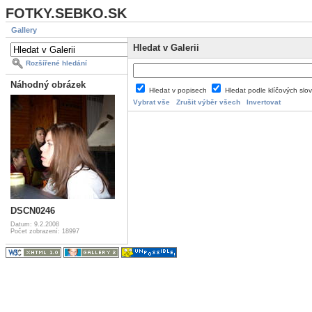
FOTKY.SEBKO.SK
Gallery
Hledat v Galerii
Rozšířené hledání
Náhodný obrázek
Hledat v popisech
Hledat podle klíčových slo
Vybrat vše
Zrušit výběr všech
Invertovat
DSCN0246
Datum: 9.2.2008
Počet zobrazení: 18997