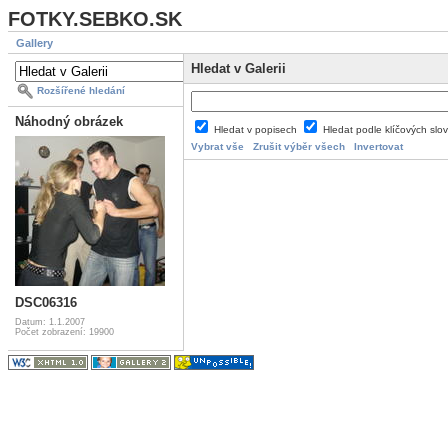
FOTKY.SEBKO.SK
Gallery
Hledat v Galerii
Rozšířené hledání
Náhodný obrázek
Hledat v popisech
Hledat podle klíčových slo
Vybrat vše
Zrušit výběr všech
Invertovat
DSC06316
Datum: 1.1.2007
Počet zobrazení: 19900