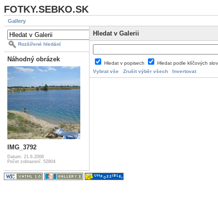
FOTKY.SEBKO.SK
Gallery
Hledat v Galerii
Rozšířené hledání
Náhodný obrázek
Hledat v popisech
Hledat podle klíčových slo
Vybrat vše
Zrušit výběr všech
Invertovat
IMG_3792
Datum: 21.6.2008
Počet zobrazení: 52804