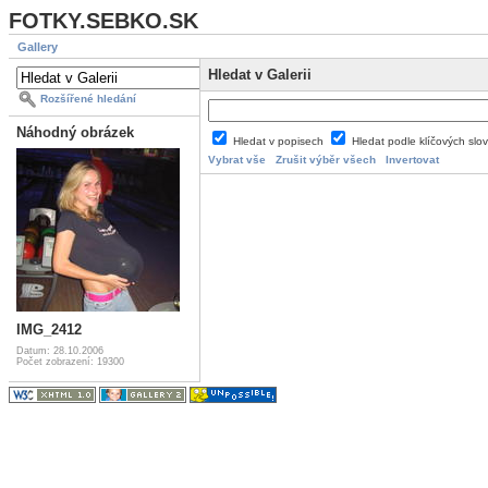
FOTKY.SEBKO.SK
Gallery
Hledat v Galerii
Rozšířené hledání
Náhodný obrázek
Hledat v popisech
Hledat podle klíčových slo
Vybrat vše
Zrušit výběr všech
Invertovat
IMG_2412
Datum: 28.10.2006
Počet zobrazení: 19300