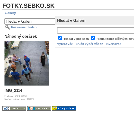
FOTKY.SEBKO.SK
Gallery
Hledat v Galerii
Rozšířené hledání
Náhodný obrázek
Hledat v popisech
Hledat podle klíčových slo
Vybrat vše
Zrušit výběr všech
Invertovat
IMG_2114
Datum: 23.9.2006
Počet zobrazení: 18122