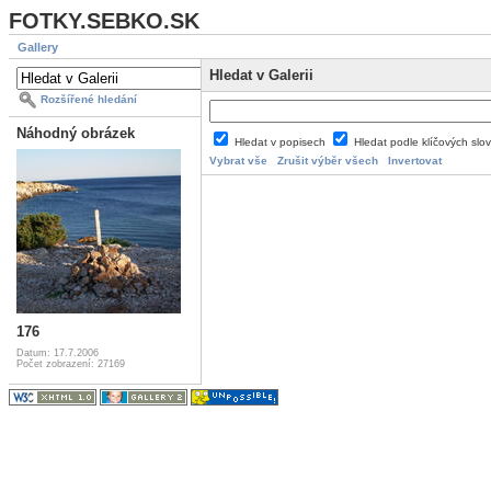
FOTKY.SEBKO.SK
Gallery
Hledat v Galerii
Rozšířené hledání
Náhodný obrázek
Hledat v popisech
Hledat podle klíčových slo
Vybrat vše
Zrušit výběr všech
Invertovat
176
Datum: 17.7.2006
Počet zobrazení: 27169