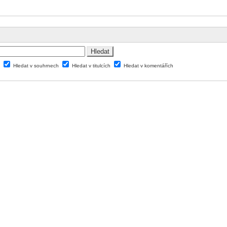
v
Hledat v souhrnech
Hledat v titulcích
Hledat v komentářích