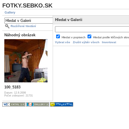
FOTKY.SEBKO.SK
Gallery
Hledat v Galerii
Rozšířené hledání
Náhodný obrázek
Hledat v popisech
Hledat podle klíčových slo
Vybrat vše
Zrušit výběr všech
Invertovat
100_5183
Datum: 12.8.2006
Počet zobrazení: 21731