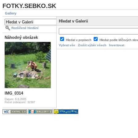
FOTKY.SEBKO.SK
Gallery
Hledat v Galerii
Rozšířené hledání
Náhodný obrázek
Hledat v popisech
Hledat podle klíčových slo
Vybrat vše
Zrušit výběr všech
Invertovat
IMG_0314
Datum: 6.8.2005
Počet zobrazení: 32397