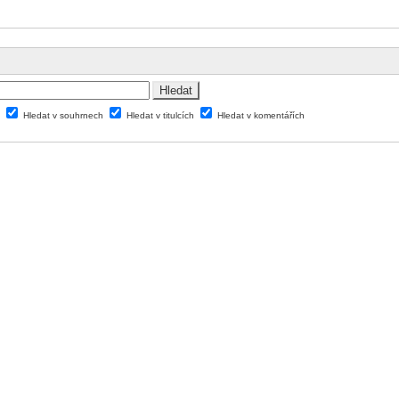
v
Hledat v souhrnech
Hledat v titulcích
Hledat v komentářích