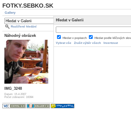
FOTKY.SEBKO.SK
Gallery
Hledat v Galerii
Rozšířené hledání
Náhodný obrázek
Hledat v popisech
Hledat podle klíčových slo
Vybrat vše
Zrušit výběr všech
Invertovat
IMG_3248
Datum: 15.4.2007
Počet zobrazení: 16394