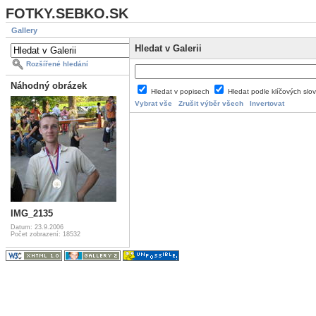
FOTKY.SEBKO.SK
Gallery
Hledat v Galerii
Rozšířené hledání
Náhodný obrázek
Hledat v popisech
Hledat podle klíčových slo
Vybrat vše
Zrušit výběr všech
Invertovat
IMG_2135
Datum: 23.9.2006
Počet zobrazení: 18532