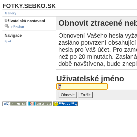
FOTKY.SEBKO.SK
Gallery
Uživatelská nastavení
Obnovit ztracené ne
Přihlásit
Obnovení Vašeho hesla vyža
Navigace
zasláno potvrzení obsahující
Zpět
hesla pro Váš účet. Pro zame
než po 20 minutách. Zaslaná
době navštívena, bude znep
Uživatelské jméno