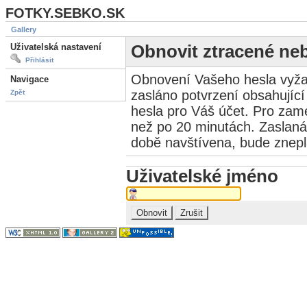
FOTKY.SEBKO.SK
Gallery
Uživatelská nastavení
Obnovit ztracené ne
Přihlásit
Obnovení Vašeho hesla vyža
Navigace
zasláno potvrzení obsahující
Zpět
hesla pro Váš účet. Pro zame
než po 20 minutách. Zaslaná
době navštívena, bude znep
Uživatelské jméno