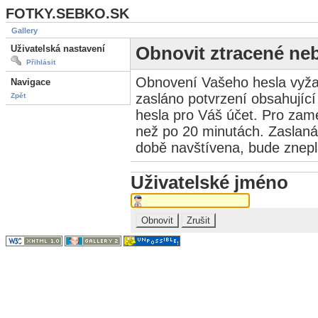
FOTKY.SEBKO.SK
Gallery
Uživatelská nastavení
Obnovit ztracené ne
Přihlásit
Obnovení Vašeho hesla vyža
Navigace
zasláno potvrzení obsahující
Zpět
hesla pro Váš účet. Pro zame
než po 20 minutách. Zaslaná
době navštívena, bude znep
Uživatelské jméno