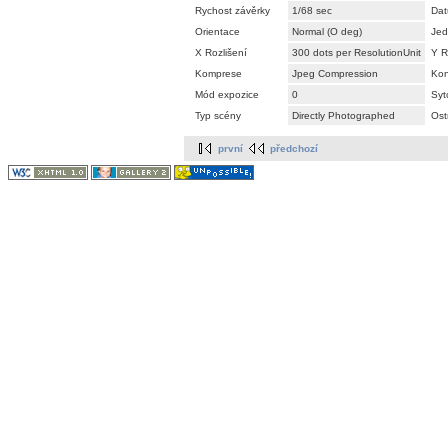
Rychost závěrky
1/68 sec
Dat
Orientace
Normal (O deg)
Jed
X Rozlišení
300 dots per ResolutionUnit
Y R
Komprese
Jpeg Compression
Kon
Mód expozice
0
Syt
Typ scény
Directly Photographed
Ost
první
předchozí