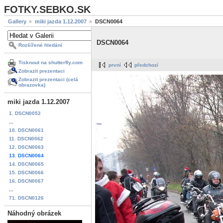
FOTKY.SEBKO.SK
Gallery
miki jazda 1.12.2007
DSCN0064
DSCN0064
Rozšířené hledání
Tisknout na shutterfly.com
první
předchozí
Zobrazit prezentaci
Zobrazit prezentaci (celá
obrazovka)
miki jazda 1.12.2007
1. DSCN0052
...
10. DSCN0061
11. DSCN0062
12. DSCN0063
13. DSCN0064
14. DSCN0065
15. DSCN0066
16. DSCN0067
...
71. DSCN0126
Náhodný obrázek