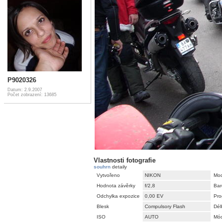
P9020326
Datum: 2.9.2007
Počet zobrazení: 13685
Vlastnosti fotografie
souhrn
detaily
Vytvořeno
NIKON
Mod
Hodnota závěrky
f/2,8
Bar
Odchylka expozice
0,00 EV
Pro
Blesk
Compulsory Flash
Dél
ISO
AUTO
Mód