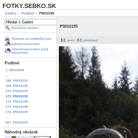
FOTKY.SEBKO.SK
Gallery
Podbiel
P9010195
P9010195
Rozšířené hledání
Tisknout na shutterfly.com
první
předchozí
Zobrazit prezentaci
Zobrazit prezentaci (celá
obrazovka)
Podbiel
1. P8310006
...
168. P9010191
169. P9010192
170. P9010193
171. P9010195
172. P9010196
173. P9010198
174. P9010199
...
367. P9020393
Náhodný obrázek