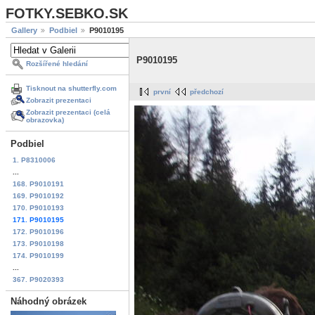
FOTKY.SEBKO.SK
Gallery
Podbiel
P9010195
P9010195
Rozšířené hledání
Tisknout na shutterfly.com
první
předchozí
Zobrazit prezentaci
Zobrazit prezentaci (celá
obrazovka)
Podbiel
1. P8310006
...
168. P9010191
169. P9010192
170. P9010193
171. P9010195
172. P9010196
173. P9010198
174. P9010199
...
367. P9020393
Náhodný obrázek