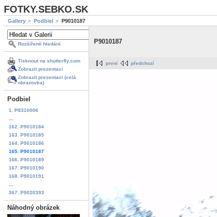
FOTKY.SEBKO.SK
Gallery
Podbiel
P9010187
P9010187
Rozšířené hledání
Tisknout na shutterfly.com
první
předchozí
Zobrazit prezentaci
Zobrazit prezentaci (celá
obrazovka)
Podbiel
1. P8310006
...
162. P9010184
163. P9010185
164. P9010186
165. P9010187
166. P9010189
167. P9010190
168. P9010191
...
367. P9020393
Náhodný obrázek