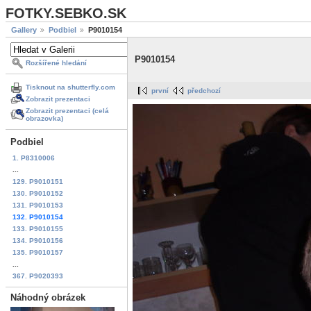
FOTKY.SEBKO.SK
Gallery
Podbiel
P9010154
P9010154
Rozšířené hledání
Tisknout na shutterfly.com
první
předchozí
Zobrazit prezentaci
Zobrazit prezentaci (celá
obrazovka)
Podbiel
1. P8310006
...
129. P9010151
130. P9010152
131. P9010153
132. P9010154
133. P9010155
134. P9010156
135. P9010157
...
367. P9020393
Náhodný obrázek