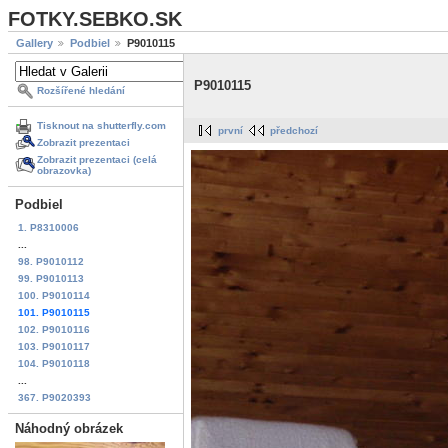
FOTKY.SEBKO.SK
Gallery
Podbiel
P9010115
P9010115
Rozšířené hledání
Tisknout na shutterfly.com
první
předchozí
Zobrazit prezentaci
Zobrazit prezentaci (celá
obrazovka)
Podbiel
1. P8310006
...
98. P9010112
99. P9010113
100. P9010114
101. P9010115
102. P9010116
103. P9010117
104. P9010118
...
367. P9020393
Náhodný obrázek