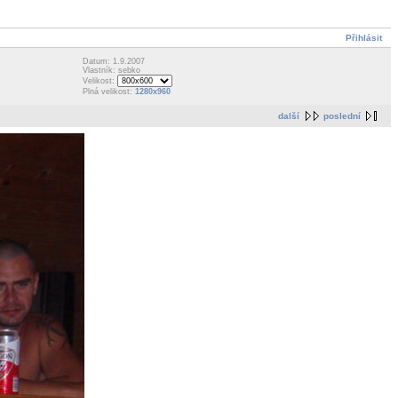
Přihlásit
Datum: 1.9.2007
Vlastník: sebko
Velikost:
Plná velikost:
1280x960
další
poslední