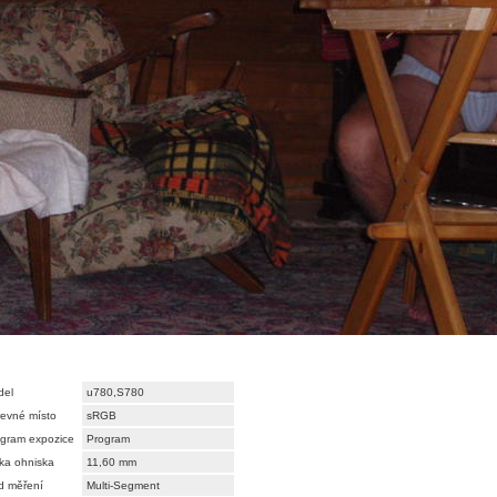
del
u780,S780
evné místo
sRGB
gram expozice
Program
ka ohniska
11,60 mm
d měření
Multi-Segment