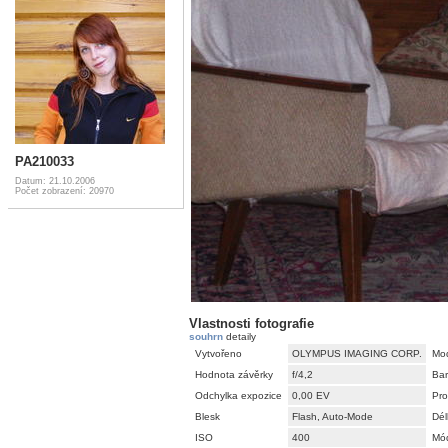
PA210033
Datum: 21.10.2006
Počet zobrazení: 20970
Vlastnosti fotografie
souhrn
detaily
Vytvořeno
OLYMPUS IMAGING CORP.
Mo
Hodnota závěrky
f/4,2
Bar
Odchylka expozice
0,00 EV
Pro
Blesk
Flash, Auto-Mode
Dél
ISO
400
Mó