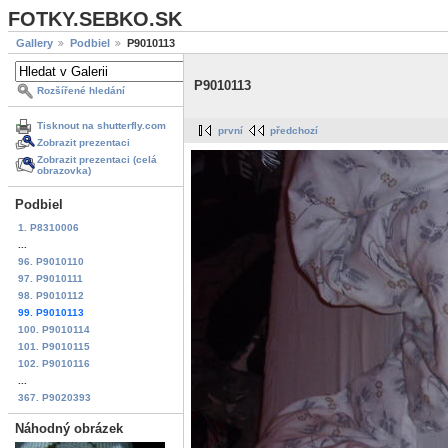
FOTKY.SEBKO.SK
Gallery
Podbiel
P9010113
P9010113
Rozšířené hledání
Tisknout na shutterfly.com
první
předchozí
Zobrazit prezentaci
Zobrazit prezentaci (celá
obrazovka)
Podbiel
1. P8310006
...
96. P9010110
97. P9010111
98. P9010112
99. P9010113
100. P9010114
101. P9010115
102. P9010116
...
367. P9020393
Náhodný obrázek