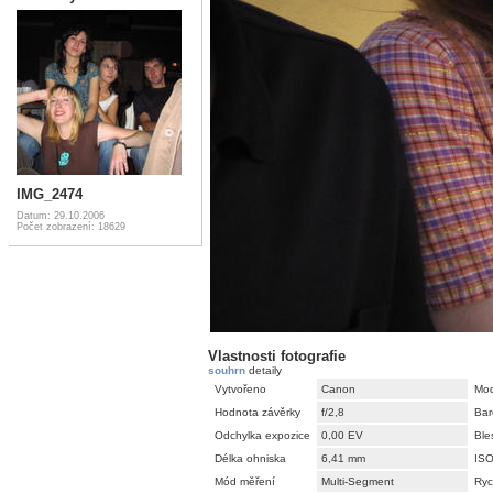
IMG_2474
Datum: 29.10.2006
Počet zobrazení: 18629
Vlastnosti fotografie
souhrn
detaily
Vytvořeno
Canon
Mod
Hodnota závěrky
f/2,8
Bar
Odchylka expozice
0,00 EV
Ble
Délka ohniska
6,41 mm
IS
Mód měření
Multi-Segment
Ryc