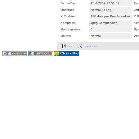
Datum/čas
15.4.2007 17:51:47
Typ
Orientace
Normal (O deg)
Jed
X Rozlišení
180 dots per ResolutionUnit
Y R
Komprese
Jpeg Compression
Kon
Mód expozice
0
Syt
Ostrost
Normal
Vzd
první
předchozí