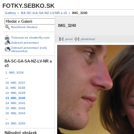
FOTKY.SEBKO.SK
Gallery
BA-SC-GA-SA-NZ-LV-NR a s5
IMG_3240
IMG_3240
Rozšířené hledání
Tisknout na shutterfly.com
první
předchozí
Zobrazit prezentaci
Zobrazit prezentaci (celá
obrazovka)
BA-SC-GA-SA-NZ-LV-NR a
s5
1. IMG_3228
...
10. IMG_3237
11. IMG_3238
12. IMG_3239
13. IMG_3240
14. IMG_3241
15. IMG_3242
16. IMG_3243
...
23. IMG_3250
Náhodný obrázek