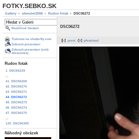
FOTKY.SEBKO.SK
Gallery
silvester2006
Rudov fotak
DSC06272
DSC06272
Rozšířené hledání
Tisknout na shutterfly.com
první
předchozí
Zobrazit prezentaci
Zobrazit prezentaci (celá
obrazovka)
Rudov fotak
1. DSC06229
...
41. DSC06269
42. DSC06270
43. DSC06271
44. DSC06272
45. DSC06273
46. DSC06274
47. DSC06275
...
120. DSC06355
Náhodný obrázek