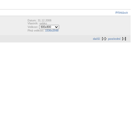
Přihlásit
Datum: 31.12.2006
Vlastník: sebko
Velikost:
Plná velikost:
1536x2048
další
poslední