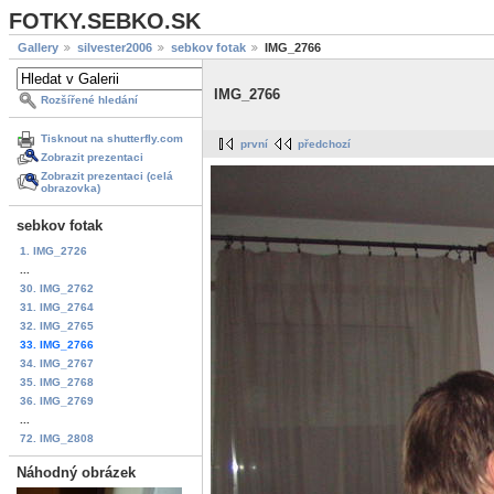
FOTKY.SEBKO.SK
Gallery
silvester2006
sebkov fotak
IMG_2766
IMG_2766
Rozšířené hledání
Tisknout na shutterfly.com
první
předchozí
Zobrazit prezentaci
Zobrazit prezentaci (celá
obrazovka)
sebkov fotak
1. IMG_2726
...
30. IMG_2762
31. IMG_2764
32. IMG_2765
33. IMG_2766
34. IMG_2767
35. IMG_2768
36. IMG_2769
...
72. IMG_2808
Náhodný obrázek