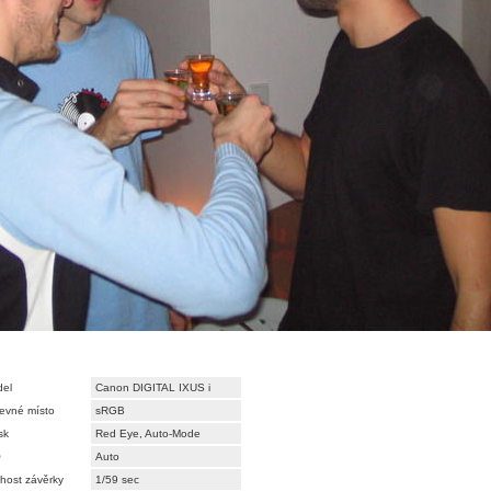
el
Canon DIGITAL IXUS i
evné místo
sRGB
sk
Red Eye, Auto-Mode
O
Auto
host závěrky
1/59 sec