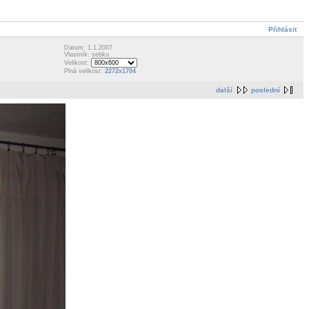
Přihlásit
Datum: 1.1.2007
Vlastník: sebko
Velikost:
Plná velikost:
2272x1704
další
poslední