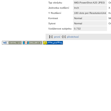
Typ obrázku
IMG:PowerShot A20 JPEG
Or
Jednotka rozlišení
Inch
X 
Y Rozlišení
180 dots per ResolutionUnit
K
Kontrast
Normal
M
Sytost
Normal
Os
Vzdálenost subjektu
0,732
první
předchozí