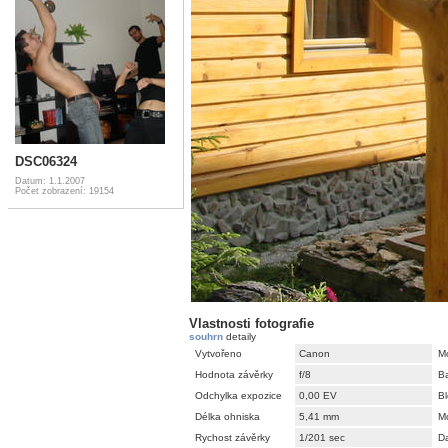
DSC06324
Datum: 1.1.2007
Počet zobrazení: 19154
Vlastnosti fotografie
souhrn
detaily
Vytvořeno
Canon
M
Hodnota závěrky
f/8
B
Odchylka expozice
0,00 EV
Bl
Délka ohniska
5,41 mm
M
Rychost závěrky
1/201 sec
D