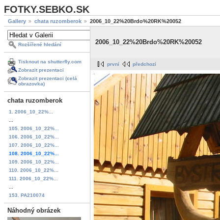
FOTKY.SEBKO.SK
Gallery
chata ruzomberok
2006_10_22%20Brdo%20RK%20052
2006_10_22%20Brdo%20RK%20052
Rozšířené hledání
Tisknout na shutterfly.com
první
předchozí
Zobrazit prezentaci
Zobrazit prezentaci (celá
obrazovka)
chata ruzomberok
1. 2006_10_22%...
...
105. 2006_10_22%...
106. 2006_10_22%...
107. 2006_10_22%...
108. 2006_10_22%...
109. 2006_10_22%...
110. 2006_10_22%...
111. 2006_10_22%...
...
153. PA210074
Náhodný obrázek