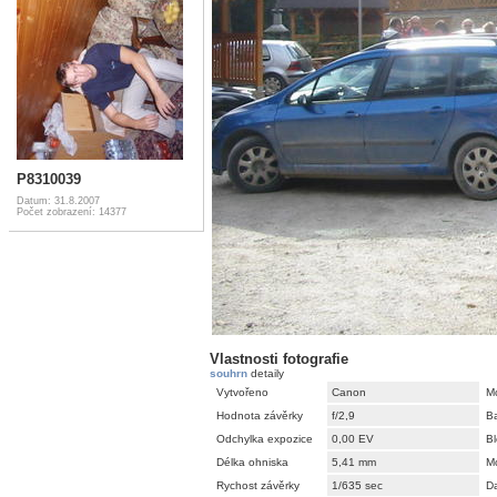
P8310039
Datum: 31.8.2007
Počet zobrazení: 14377
Vlastnosti fotografie
souhrn
detaily
Vytvořeno
Canon
M
Hodnota závěrky
f/2,9
B
Odchylka expozice
0,00 EV
Bl
Délka ohniska
5,41 mm
M
Rychost závěrky
1/635 sec
D