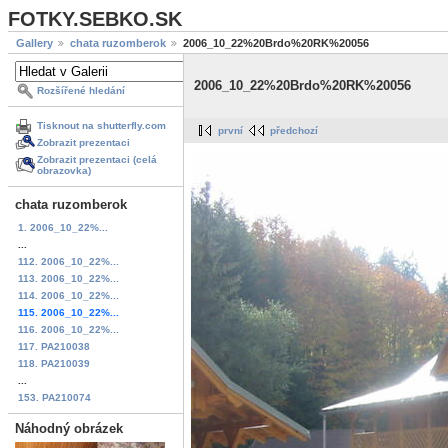
FOTKY.SEBKO.SK
Gallery
chata ruzomberok
2006_10_22%20Brdo%20RK%20056
2006_10_22%20Brdo%20RK%20056
Rozšířené hledání
Tisknout na shutterfly.com
první
předchozí
Zobrazit prezentaci
Zobrazit prezentaci (celá
obrazovka)
chata ruzomberok
1. 2006_10_22%...
...
112. 2006_10_22%...
113. 2006_10_22%...
114. 2006_10_22%...
115. 2006_10_22%...
116. 2006_10_22%...
117. PA210038
118. PA210039
...
153. PA210074
Náhodný obrázek