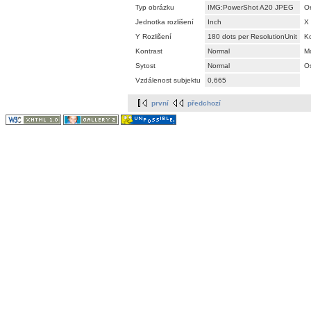
Typ obrázku
IMG:PowerShot A20 JPEG
Or
Jednotka rozlišení
Inch
X 
Y Rozlišení
180 dots per ResolutionUnit
K
Kontrast
Normal
M
Sytost
Normal
Os
Vzdálenost subjektu
0,665
první
předchozí