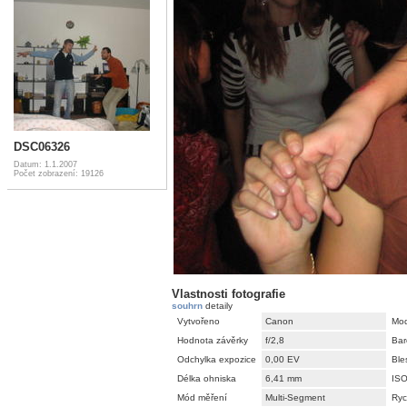
DSC06326
Datum: 1.1.2007
Počet zobrazení: 19126
Vlastnosti fotografie
souhrn
detaily
Vytvořeno
Canon
Mod
Hodnota závěrky
f/2,8
Bar
Odchylka expozice
0,00 EV
Ble
Délka ohniska
6,41 mm
IS
Mód měření
Multi-Segment
Ryc