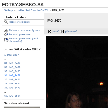
FOTKY.SEBKO.SK
Gallery
oldies SALA radio OKEY
IMG_2470
IMG_2470
Rozšířené hledání
Tisknout na shutterfly.com
první
předchozí
Zobrazit prezentaci
Zobrazit prezentaci (celá
obrazovka)
oldies SALA radio OKEY
1. IMG_2437
...
31. IMG_2467
32. IMG_2468
33. IMG_2469
34. IMG_2470
35. IMG_2471
36. IMG_2472
37. IMG_2473
...
67. IMG_2504
Náhodný obrázek