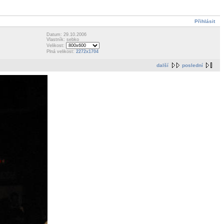
Přihlásit
Datum: 29.10.2006
Vlastník: sebko
Velikost:
Plná velikost:
2272x1704
další
poslední