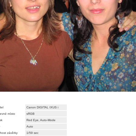
el
Canon DIGITAL IXUS i
evné místo
sRGB
sk
Red Eye, Auto-Mode
O
Auto
host závěrky
1/59 sec