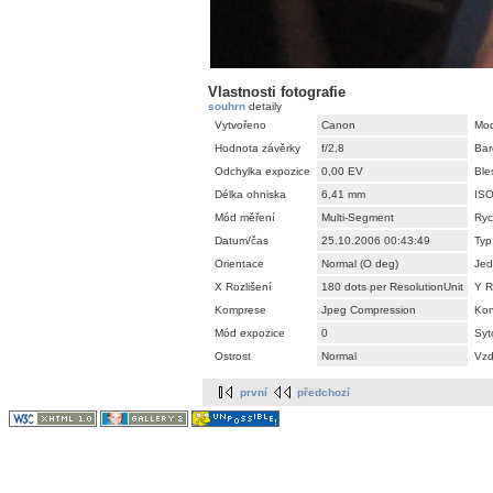
Vlastnosti fotografie
souhrn
detaily
Vytvořeno
Canon
Mod
Hodnota závěrky
f/2,8
Bar
Odchylka expozice
0,00 EV
Ble
Délka ohniska
6,41 mm
IS
Mód měření
Multi-Segment
Ryc
Datum/čas
25.10.2006 00:43:49
Typ
Orientace
Normal (O deg)
Jed
X Rozlišení
180 dots per ResolutionUnit
Y R
Komprese
Jpeg Compression
Kon
Mód expozice
0
Syt
Ostrost
Normal
Vzd
první
předchozí