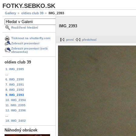
FOTKY.SEBKO.SK
Gallery
oldies club 39
IMG_2393
IMG_2393
Rozšířené hledání
Tisknout na shutterfly.com
první
předchozí
Zobrazit prezentaci
Zobrazit prezentaci (celá
obrazovka)
oldies club 39
1. IMG_2385
...
6. IMG_2390
7. IMG_2391
8. IMG_2392
9. IMG_2393
10. IMG_2394
11. IMG_2395
12. IMG_2396
...
18. IMG_2402
Náhodný obrázek