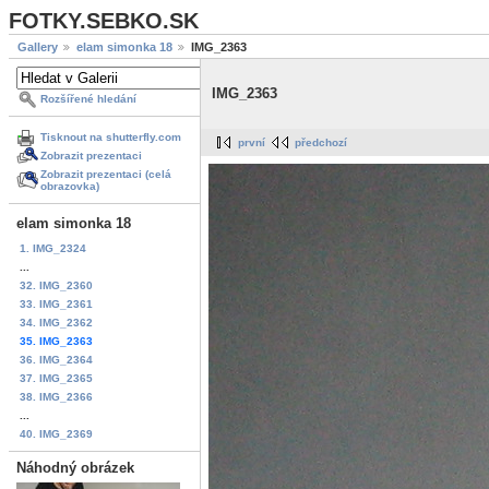
FOTKY.SEBKO.SK
Gallery
elam simonka 18
IMG_2363
IMG_2363
Rozšířené hledání
Tisknout na shutterfly.com
první
předchozí
Zobrazit prezentaci
Zobrazit prezentaci (celá
obrazovka)
elam simonka 18
1. IMG_2324
...
32. IMG_2360
33. IMG_2361
34. IMG_2362
35. IMG_2363
36. IMG_2364
37. IMG_2365
38. IMG_2366
...
40. IMG_2369
Náhodný obrázek