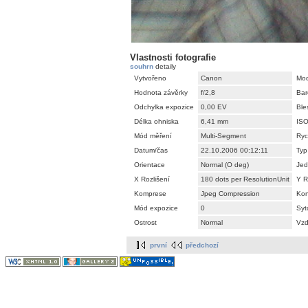
Vlastnosti fotografie
souhrn
detaily
Vytvořeno
Canon
Mod
Hodnota závěrky
f/2,8
Bar
Odchylka expozice
0,00 EV
Ble
Délka ohniska
6,41 mm
IS
Mód měření
Multi-Segment
Ryc
Datum/čas
22.10.2006 00:12:11
Typ
Orientace
Normal (O deg)
Jed
X Rozlišení
180 dots per ResolutionUnit
Y R
Komprese
Jpeg Compression
Kon
Mód expozice
0
Syt
Ostrost
Normal
Vzd
první
předchozí