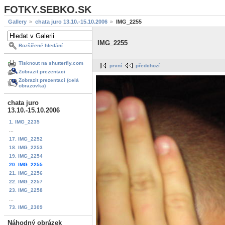
FOTKY.SEBKO.SK
Gallery
chata juro 13.10.-15.10.2006
IMG_2255
IMG_2255
Rozšířené hledání
Tisknout na shutterfly.com
první
předchozí
Zobrazit prezentaci
Zobrazit prezentaci (celá
obrazovka)
chata juro
13.10.-15.10.2006
1. IMG_2235
...
17. IMG_2252
18. IMG_2253
19. IMG_2254
20. IMG_2255
21. IMG_2256
22. IMG_2257
23. IMG_2258
...
73. IMG_2309
Náhodný obrázek