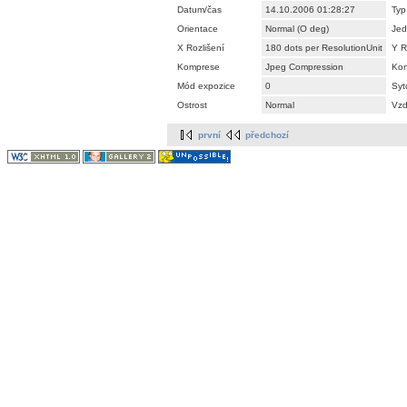
Datum/čas
14.10.2006 01:28:27
Typ
Orientace
Normal (O deg)
Jed
X Rozlišení
180 dots per ResolutionUnit
Y R
Komprese
Jpeg Compression
Kon
Mód expozice
0
Syt
Ostrost
Normal
Vzd
první
předchozí