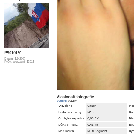
P9010191
Datum: 1.9.2007
Počet zobrazení: 13514
Vlastnosti fotografie
souhrn
detaily
Vytvořeno
Canon
Mod
Hodnota závěrky
f/2,8
Bar
Odchylka expozice
0,00 EV
Ble
Délka ohniska
6,41 mm
IS
Mód měření
Multi-Segment
Ryc