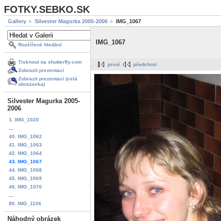
FOTKY.SEBKO.SK
Gallery
Silvester Magurka 2005-2006
IMG_1067
IMG_1067
Rozšířené hledání
Tisknout na shutterfly.com
první
předchozí
Zobrazit prezentaci
Zobrazit prezentaci (celá
obrazovka)
Silvester Magurka 2005-
2006
1. IMG_1020
...
40. IMG_1062
41. IMG_1063
42. IMG_1064
43. IMG_1067
44. IMG_1068
45. IMG_1069
46. IMG_1070
...
80. IMG_1106
Náhodný obrázek