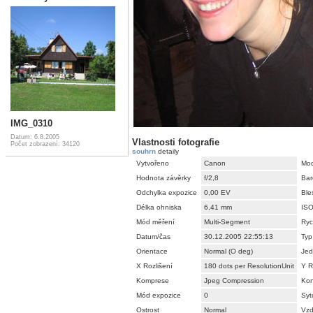
IMG_0310
Datum: 6.8.2005
Vlastnosti fotografie
Počet zobrazení: 34120
souhrn
detaily
Vytvořeno
Canon
Mod
Hodnota závěrky
f/2,8
Bar
Odchylka expozice
0,00 EV
Ble
Délka ohniska
6,41 mm
IS
Mód měření
Multi-Segment
Ryc
Datum/čas
30.12.2005 22:55:13
Typ
Orientace
Normal (O deg)
Jed
X Rozlišení
180 dots per ResolutionUnit
Y R
Komprese
Jpeg Compression
Kon
Mód expozice
0
Syt
Ostrost
Normal
Vzd