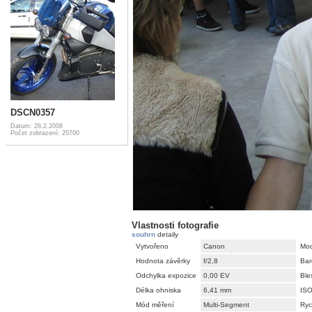
DSCN0357
Datum: 28.2.2008
Počet zobrazení: 20700
Vlastnosti fotografie
souhrn
detaily
Vytvořeno
Canon
Mod
Hodnota závěrky
f/2,8
Bar
Odchylka expozice
0,00 EV
Ble
Délka ohniska
6,41 mm
IS
Mód měření
Multi-Segment
Ryc