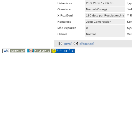
Datum/čas
23.9.2006 17:06:36
Typ
Orientace
Normal (O deg)
Jed
X Rozlišení
180 dots per ResolutionUnit
Y R
Komprese
Jpeg Compression
Kon
Mód expozice
0
Syt
Ostrost
Normal
Vzd
první
předchozí