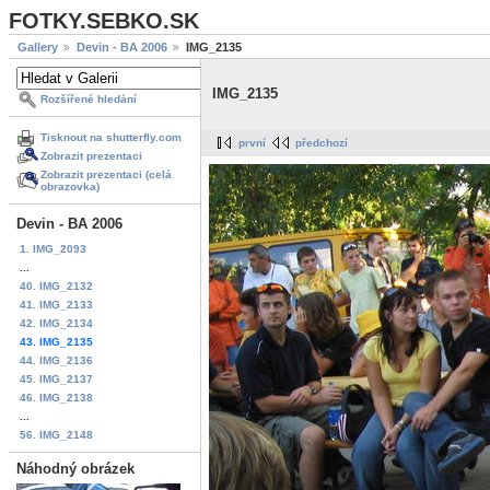
FOTKY.SEBKO.SK
Gallery
Devin - BA 2006
IMG_2135
IMG_2135
Rozšířené hledání
Tisknout na shutterfly.com
první
předchozí
Zobrazit prezentaci
Zobrazit prezentaci (celá
obrazovka)
Devin - BA 2006
1. IMG_2093
...
40. IMG_2132
41. IMG_2133
42. IMG_2134
43. IMG_2135
44. IMG_2136
45. IMG_2137
46. IMG_2138
...
56. IMG_2148
Náhodný obrázek