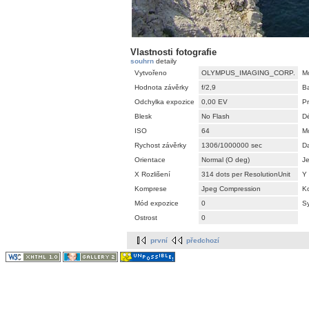
Vlastnosti fotografie
souhrn
detaily
Vytvořeno
OLYMPUS_IMAGING_CORP.
M
Hodnota závěrky
f/2,9
B
Odchylka expozice
0,00 EV
P
Blesk
No Flash
Dé
ISO
64
M
Rychost závěrky
1306/1000000 sec
D
Orientace
Normal (O deg)
Je
X Rozlišení
314 dots per ResolutionUnit
Y 
Komprese
Jpeg Compression
Ko
Mód expozice
0
Sy
Ostrost
0
první
předchozí