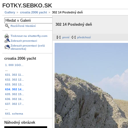
FOTKY.SEBKO.SK
Gallery
croatia 2006 yacht
302 14 Posledný deň
302 14 Posledný deň
Rozšířené hledání
Tisknout na shutterfly.com
první
předchozí
Zobrazit prezentaci
Zobrazit prezentaci (celá
obrazovka)
croatia 2006 yacht
1. 000 1GO...
...
631. 302 11...
632. 302 12...
633. 302 13...
634. 302 14...
635. 302 15...
636. 302 16...
637. 302 17...
...
641. schema
Náhodný obrázek