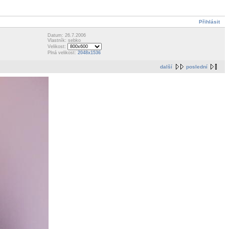
Přihlásit
Datum: 26.7.2006
Vlastník: sebko
Velikost:
Plná velikost:
2048x1536
další
poslední