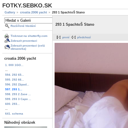
FOTKY.SEBKO.SK
Gallery
croatia 2006 yacht
293 1 SpachtoŠ Stano
293 1 SpachtoŠ Stano
Rozšířené hledání
Tisknout na shutterfly.com
první
předchozí
Zobrazit prezentaci
Zobrazit prezentaci (celá
obrazovka)
croatia 2006 yacht
1. 000 1GO...
...
594. 292 65...
595. 292 66...
596. 292 Západ...
597. 293 1...
598. 293 2 Zase ...
599. 293 3 Capo ...
600. 293...
...
641. schema
Náhodný obrázek