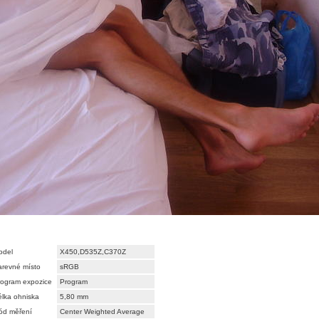
odel
X450,D535Z,C370Z
arevné místo
sRGB
rogram expozice
Program
lka ohniska
5,80 mm
ód měření
Center Weighted Average