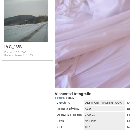
IMG_1353
Datum: 26.2.2006
Počet zobrazení: 41165
Vlastnosti fotografie
souhrn
detaily
Vytvořeno
OLYMPUS_IMAGING_CORP.
M
Hodnota závěrky
f/2,9
B
Odchylka expozice
0,00 EV
P
Blesk
No Flash
Dé
ISO
107
M