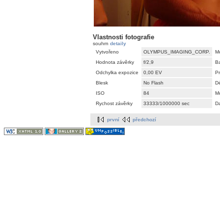
Vlastnosti fotografie
souhrn
detaily
Vytvořeno
OLYMPUS_IMAGING_CORP.
M
Hodnota závěrky
f/2,9
B
Odchylka expozice
0,00 EV
P
Blesk
No Flash
Dé
ISO
84
M
Rychost závěrky
33333/1000000 sec
D
první
předchozí