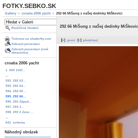
FOTKY.SEBKO.SK
Gallery
croatia 2006 yacht
292 66 MiŠung z naŠej dedinky MiŠkovici
292 66 MiŠung z naŠej dedinky MiŠkovic
Rozšířené hledání
Tisknout na shutterfly.com
první
předchozí
Zobrazit prezentaci
Zobrazit prezentaci (celá
obrazovka)
croatia 2006 yacht
1. 000 1GO...
...
592. 292 63...
593. 292 64...
594. 292 65...
595. 292 66...
596. 292 Západ...
597. 293 1...
598. 293 2 Zase ...
...
641. schema
Náhodný obrázek