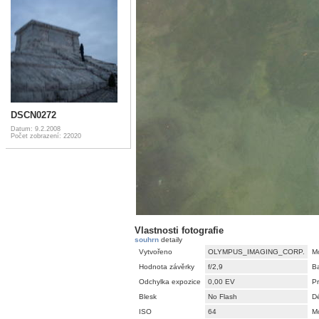
DSCN0272
Datum: 9.2.2008
Počet zobrazení: 22020
Vlastnosti fotografie
souhrn
detaily
Vytvořeno
OLYMPUS_IMAGING_CORP.
M
Hodnota závěrky
f/2,9
B
Odchylka expozice
0,00 EV
P
Blesk
No Flash
Dé
ISO
64
M