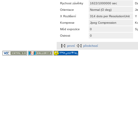
Rychost závěrky
1622/1000000 sec
D
Orientace
Normal (O deg)
Je
X Rozlišení
314 dots per ResolutionUnit
Y 
Komprese
Jpeg Compression
Ko
Mód expozice
0
Sy
Ostrost
0
první
předchozí