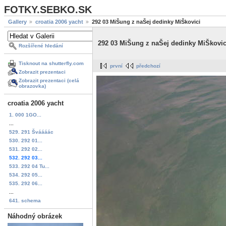
FOTKY.SEBKO.SK
Gallery
croatia 2006 yacht
292 03 MiŠung z naŠej dedinky MiŠkovici
292 03 MiŠung z naŠej dedinky MiŠkovic
Rozšířené hledání
Tisknout na shutterfly.com
první
předchozí
Zobrazit prezentaci
Zobrazit prezentaci (celá
obrazovka)
croatia 2006 yacht
1. 000 1GO...
...
529. 291 Šváááác
530. 292 01...
531. 292 02...
532. 292 03...
533. 292 04 Tu...
534. 292 05...
535. 292 06...
...
641. schema
Náhodný obrázek