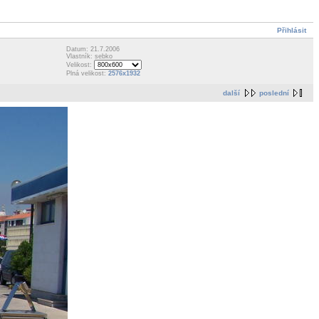
Přihlásit
Datum: 21.7.2006
Vlastník: sebko
Velikost:
Plná velikost:
2576x1932
další
poslední