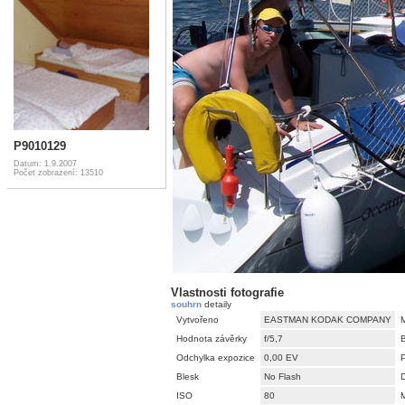
P9010129
Datum: 1.9.2007
Počet zobrazení: 13510
Vlastnosti fotografie
souhrn
detaily
Vytvořeno
EASTMAN KODAK COMPANY
Hodnota závěrky
f/5,7
Odchylka expozice
0,00 EV
Blesk
No Flash
D
ISO
80