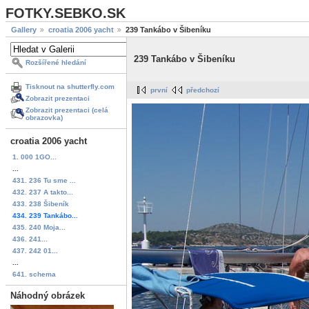
FOTKY.SEBKO.SK
Gallery
croatia 2006 yacht
239 Tankábo v Šibeníku
239 Tankábo v Šibeníku
Rozšířené hledání
Tisknout na shutterfly.com
první
předchozí
Zobrazit prezentaci
Zobrazit prezentaci (celá
obrazovka)
croatia 2006 yacht
1. 000 1GO...
...
431. 236 Tu sme ...
432. 237 A takto...
433. 238 Šibeník
434. 239 Tankábo...
435. 240 Moja...
436. 241...
437. 242 01...
...
641. schema
Náhodný obrázek