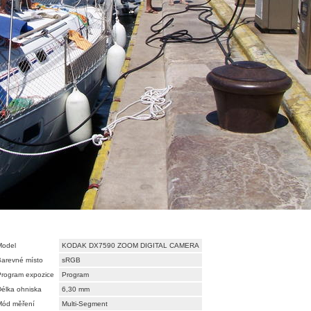
Model
KODAK DX7590 ZOOM DIGITAL CAMERA
Barevné místo
sRGB
Program expozice
Program
élka ohniska
6,30 mm
Mód měření
Multi-Segment