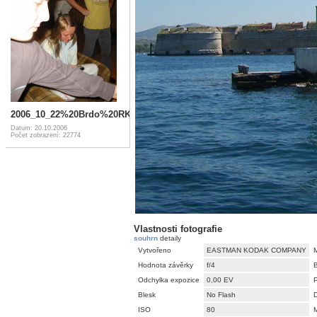
2006_10_22%20Brdo%20RK%20009
Datum: 20.10.2006
Počet zobrazení: 22774
Vlastnosti fotografie
souhrn
detaily
Vytvořeno
EASTMAN KODAK COMPANY
Hodnota závěrky
f/4
Odchylka expozice
0,00 EV
Blesk
No Flash
D
ISO
80