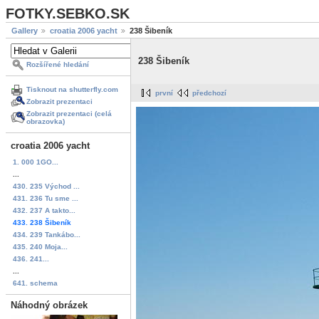
FOTKY.SEBKO.SK
Gallery
croatia 2006 yacht
238 Šibeník
238 Šibeník
Rozšířené hledání
Tisknout na shutterfly.com
první
předchozí
Zobrazit prezentaci
Zobrazit prezentaci (celá
obrazovka)
croatia 2006 yacht
1. 000 1GO...
...
430. 235 Východ ...
431. 236 Tu sme ...
432. 237 A takto...
433. 238 Šibeník
434. 239 Tankábo...
435. 240 Moja...
436. 241...
...
641. schema
Náhodný obrázek