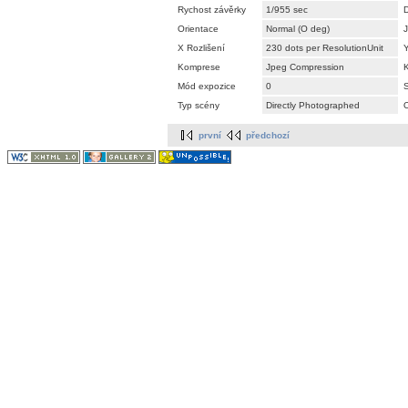
Rychost závěrky
1/955 sec
Orientace
Normal (O deg)
J
X Rozlišení
230 dots per ResolutionUnit
Y
Komprese
Jpeg Compression
K
Mód expozice
0
S
Typ scény
Directly Photographed
O
první
předchozí