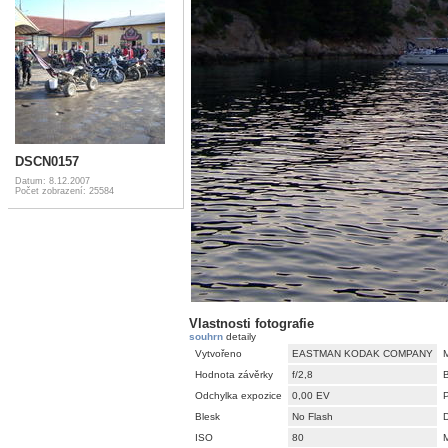
DSCN0157
Datum: 8.12.2007
Počet zobrazení: 25584
Vlastnosti fotografie
souhrn
detaily
Vytvořeno
EASTMAN KODAK COMPANY
Hodnota závěrky
f/2,8
Odchylka expozice
0,00 EV
Blesk
No Flash
D
ISO
80