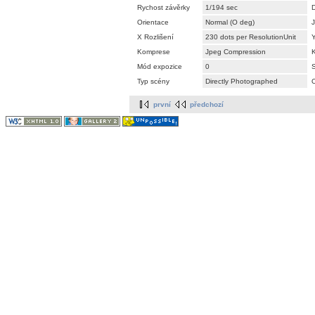
Rychost závěrky
1/194 sec
Orientace
Normal (O deg)
J
X Rozlišení
230 dots per ResolutionUnit
Y
Komprese
Jpeg Compression
K
Mód expozice
0
S
Typ scény
Directly Photographed
O
první
předchozí