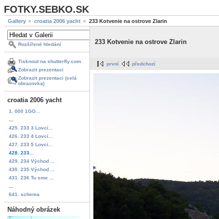
FOTKY.SEBKO.SK
Gallery
croatia 2006 yacht
233 Kotvenie na ostrove Zlarin
233 Kotvenie na ostrove Zlarin
Rozšířené hledání
Tisknout na shutterfly.com
první
předchozí
Zobrazit prezentaci
Zobrazit prezentaci (celá
obrazovka)
croatia 2006 yacht
1. 000 1GO...
...
425. 233 3 Lovci...
426. 233 4 Lovci...
427. 233 5 Lovci...
428. 233...
429. 234 Východ ...
430. 235 Východ ...
431. 236 Tu sme ...
...
641. schema
Náhodný obrázek