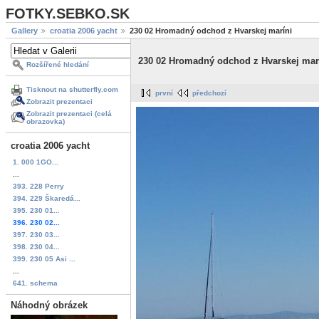
FOTKY.SEBKO.SK
Gallery
croatia 2006 yacht
230 02 Hromadný odchod z Hvarskej maríni
230 02 Hromadný odchod z Hvarskej mar
Rozšířené hledání
Tisknout na shutterfly.com
první
předchozí
Zobrazit prezentaci
Zobrazit prezentaci (celá
obrazovka)
croatia 2006 yacht
1. 000 1GO...
...
393. 228 Perry
394. 229 Škaredá...
395. 230 01...
396. 230 02...
397. 230 03...
398. 230 04...
399. 230 05 Asi ...
...
641. schema
Náhodný obrázek