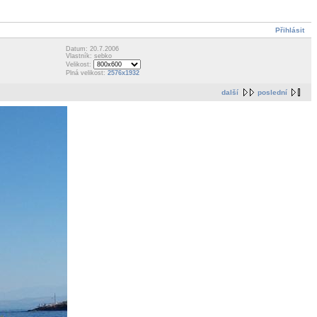
Přihlásit
Datum: 20.7.2006
Vlastník: sebko
Velikost:
Plná velikost:
2576x1932
další
poslední