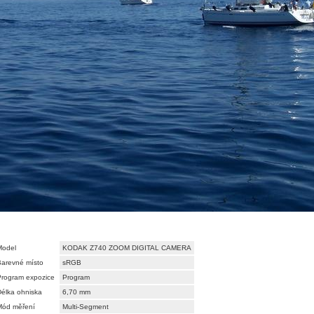
Model
KODAK Z740 ZOOM DIGITAL CAMERA
Barevné místo
sRGB
Program expozice
Program
élka ohniska
6,70 mm
Mód měření
Multi-Segment