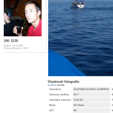
100_5130
Datum: 12.8.2006
Počet zobrazení: 22017
Vlastnosti fotografie
souhrn
detaily
Vytvořeno
EASTMAN KODAK COMPANY
Hodnota závěrky
f/5,7
Odchylka expozice
0,00 EV
Blesk
No Flash
D
ISO
80