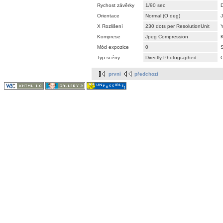
Rychost závěrky
1/90 sec
Orientace
Normal (O deg)
J
X Rozlišení
230 dots per ResolutionUnit
Y
Komprese
Jpeg Compression
K
Mód expozice
0
S
Typ scény
Directly Photographed
O
první
předchozí