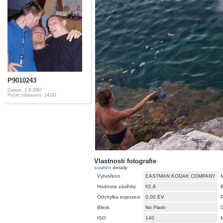
P9010243
Datum: 1.9.2007
Počet zobrazení: 14291
Vlastnosti fotografie
souhrn
detaily
Vytvořeno
EASTMAN KODAK COMPANY
Hodnota závěrky
f/2,8
Odchylka expozice
0,00 EV
Blesk
No Flash
D
ISO
140