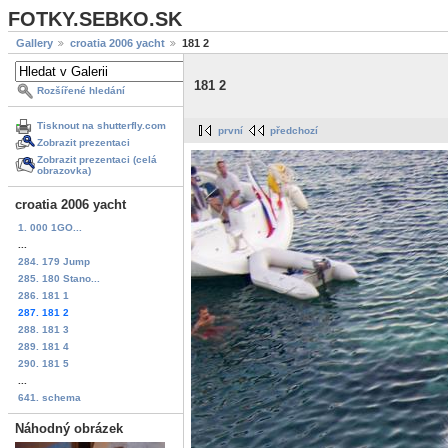
FOTKY.SEBKO.SK
Gallery
croatia 2006 yacht
181 2
181 2
Rozšířené hledání
Tisknout na shutterfly.com
první
předchozí
Zobrazit prezentaci
Zobrazit prezentaci (celá
obrazovka)
croatia 2006 yacht
1. 000 1GO...
...
284. 179 Jump
285. 180 Stano...
286. 181 1
287. 181 2
288. 181 3
289. 181 4
290. 181 5
...
641. schema
Náhodný obrázek