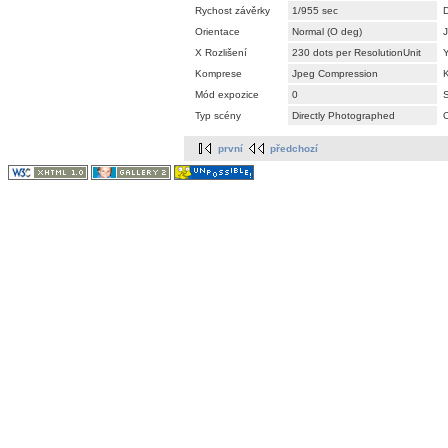
Rychost závěrky
1/955 sec
Orientace
Normal (O deg)
J
X Rozlišení
230 dots per ResolutionUnit
Y
Komprese
Jpeg Compression
K
Mód expozice
0
S
Typ scény
Directly Photographed
O
první
předchozí