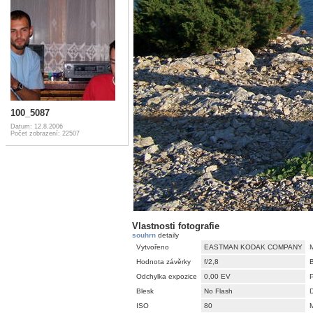
100_5087
Datum: 12.8.2006
Počet zobrazení: 22507
Vlastnosti fotografie
souhrn
detaily
Vytvořeno
EASTMAN KODAK COMPANY
Hodnota závěrky
f/2,8
Odchylka expozice
0,00 EV
Blesk
No Flash
D
ISO
80