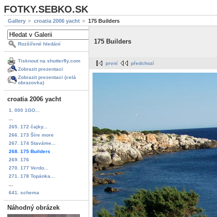
FOTKY.SEBKO.SK
Gallery
croatia 2006 yacht
175 Builders
175 Builders
Rozšířené hledání
Tisknout na shutterfly.com
první
předchozí
Zobrazit prezentaci
Zobrazit prezentaci (celá
obrazovka)
croatia 2006 yacht
1. 000 1GO...
...
265. 172 čajky...
266. 173 Šíre more
267. 174 Staváme...
268. 175 Builders
269. 176
270. 177 Verdo...
271. 178 Topánka...
...
641. schema
Náhodný obrázek