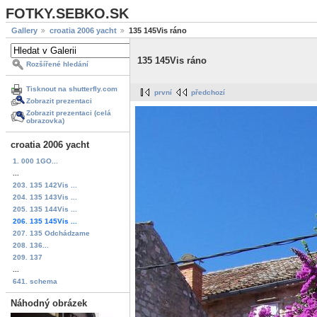
FOTKY.SEBKO.SK
Gallery
croatia 2006 yacht
135 145Vis ráno
135 145Vis ráno
Rozšířené hledání
Tisknout na shutterfly.com
první
předchozí
Zobrazit prezentaci
Zobrazit prezentaci (celá
obrazovka)
croatia 2006 yacht
1. 000 1GO...
...
203. 135 142Vis ...
204. 135 143Vis ...
205. 135 144Vis ...
206. 135 145Vis ...
207. 135 Odchádzame
208. 136...
209. 137
...
641. schema
Náhodný obrázek