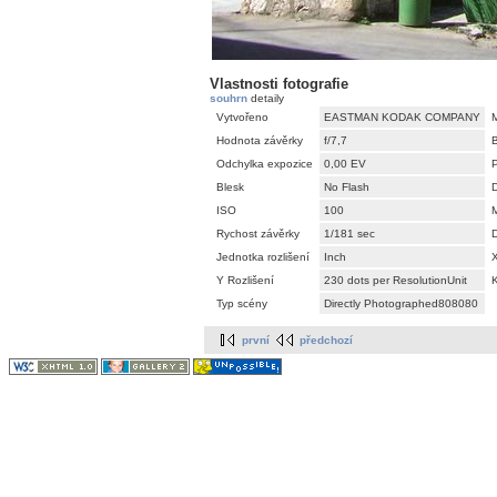
Vlastnosti fotografie
souhrn
detaily
Vytvořeno
EASTMAN KODAK COMPANY
Hodnota závěrky
f/7,7
Odchylka expozice
0,00 EV
Blesk
No Flash
D
ISO
100
Rychost závěrky
1/181 sec
Jednotka rozlišení
Inch
X
Y Rozlišení
230 dots per ResolutionUnit
Typ scény
Directly Photographed808080
první
předchozí